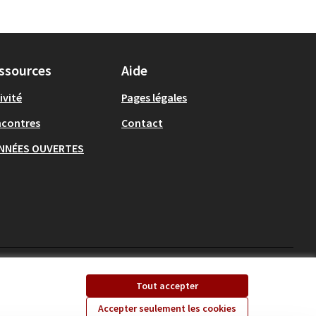
ssources
Aide
ivité
Pages légales
ncontres
Contact
NNÉES OUVERTES
Ecrivons Angers sur X
Ecrivons Angers sur
Tout accepter
(Lien externe)
(Lien externe)
Accepter seulement les cookies