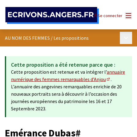
Panneau de gestion des cookies
Menu
Se connecter
Menu p
AU NOM DES FEMMES
/
Les propositions
Cette proposition a été retenue parce que :
Cette proposition est retenue et va intégrer l’
annuaire
numérique des femmes remarquables d’Anjou
.
(Lien externe)
L’annuaire des angevines remarquables enrichie de 20
nouveaux portraits sera à découvrir à l’occasion des
journées européennes du patrimoine les 16 et 17
Septembre 2023.
Emérance Dubas#