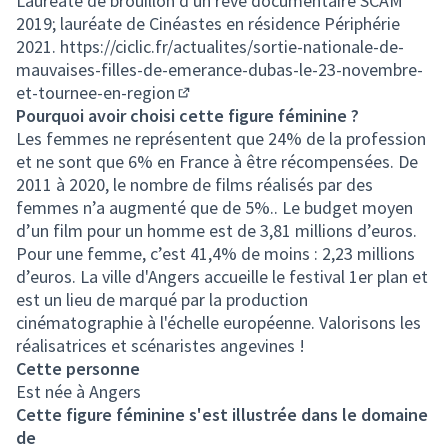
Lauréate de brouillon d'un rêve documentaire SCAM
2019; lauréate de Cinéastes en résidence Périphérie
2021.
https://ciclic.fr/actualites/sortie-nationale-de-
mauvaises-filles-de-emerance-dubas-le-23-novembre-
et-tournee-en-region
(Lien externe)
Pourquoi avoir choisi cette figure féminine ?
Les femmes ne représentent que 24% de la profession
et ne sont que 6% en France à être récompensées. De
2011 à 2020, le nombre de films réalisés par des
femmes n’a augmenté que de 5%.. Le budget moyen
d’un film pour un homme est de 3,81 millions d’euros.
Pour une femme, c’est 41,4% de moins : 2,23 millions
d’euros. La ville d'Angers accueille le festival 1er plan et
est un lieu de marqué par la production
cinématographie à l'échelle européenne. Valorisons les
réalisatrices et scénaristes angevines !
Cette personne
Est née à Angers
Cette figure féminine s'est illustrée dans le domaine
de