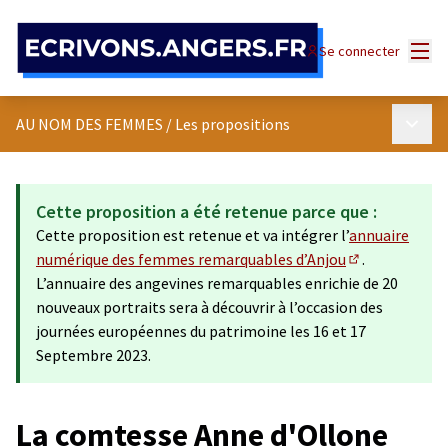
Panneau de gestion des cookies
Menu
Se connecter
Menu p
AU NOM DES FEMMES
/
Les propositions
Cette proposition a été retenue parce que :
Cette proposition est retenue et va intégrer l’
annuaire
numérique des femmes remarquables d’Anjou
.
(Lien externe)
L’annuaire des angevines remarquables enrichie de 20
nouveaux portraits sera à découvrir à l’occasion des
journées européennes du patrimoine les 16 et 17
Septembre 2023.
La comtesse Anne d'Ollone