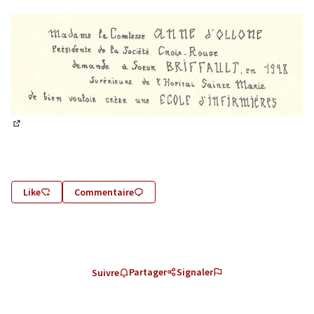
(Lien externe)
(Lien externe)
Like
Commentaire
Partager
Signaler
Suivre