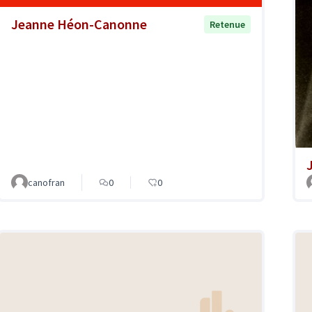
Jeanne Héon-Canonne
Retenue
canofran
0
0