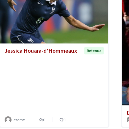
Jessica Houara-d'Hommeaux
Retenue
Jerome
0
0