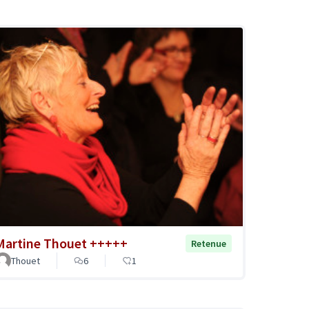
Martine Thouet +++++
Retenue
Thouet
6
1