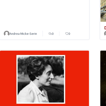
Andrea Micke-Serin
0
0