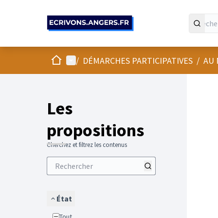
Panneau de gestion des cookies
Accueil
Menu principal
/
DÉMARCHES PARTICIPATIVES
/
AU 
Les
propositions
Cherchez et filtrez les contenus
État
Tout