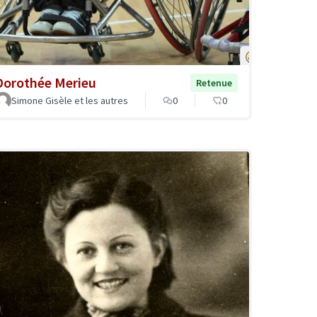
Dorothée Merieu
Retenue
Simone Gisèle et les autres
0
0