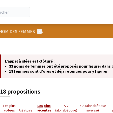
Menu utilisateur
NOM DES FEMMES
/
L’appel à idées est clôturé :
33 noms de femmes ont été proposés pour figurer dans
18 femmes sont d’ores et déjà retenues pour y figurer
18 propositions
Les plus
Les plus
A-Z
Z-A (alphabétique
votées
Aléatoire
récentes
(alphabétique)
inverse)