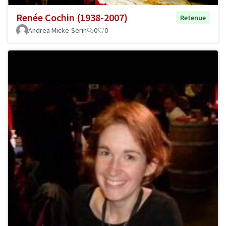
Renée Cochin (1938-2007)
Retenue
Andrea Micke-Serin
0
0