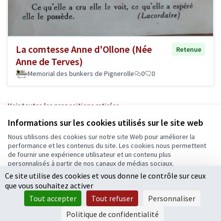
La comtesse Anne d'Ollone (Née
Retenue
Anne de Terves)
Memorial des bunkers de Pignerolle
0
0
Voir toutes les propositions retirées
Informations sur les cookies utilisés sur le site web
Nous utilisons des cookies sur notre site Web pour améliorer la
Conditions d'utilisation
performance et les contenus du site. Les cookies nous permettent
Paramètres des cookies
de fournir une expérience utilisateur et un contenu plus
Ecrivons Angers sur X
Ecrivons Angers sur Facebook
personnalisés à partir de nos canaux de médias sociaux.
(Lien externe)
(Lien externe)
Ce site utilise des cookies et vous donne le contrôle sur ceux
Tout accepter
que vous souhaitez activer
Accepter seulement les cookies essentiels
Tout accepter
Tout refuser
Personnaliser
Licence Cre
(Lien extern
Paramètres
(Lien externe)
Site réalisé grâce au
logiciel libre Decidim
.
Politique de confidentialité
(Lien externe)