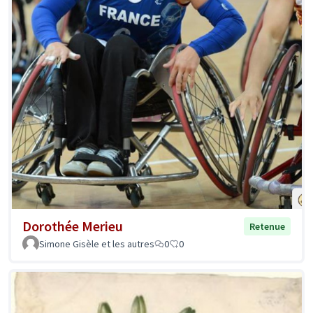
Dorothée Merieu
Retenue
Simone Gisèle et les autres
0
0