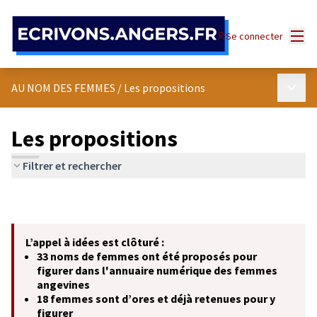
Panneau de gestion des cookies
Menu
Se connecter
Menu p
AU NOM DES FEMMES
/
Les propositions
Les propositions
Filtrer et rechercher
L’appel à idées est clôturé :
33 noms de femmes ont été proposés pour
figurer dans l'annuaire numérique des femmes
angevines
18 femmes sont d’ores et déjà retenues pour y
figurer