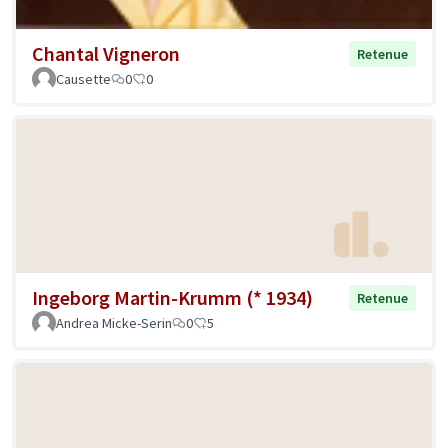
Chantal Vigneron
Retenue
Causette
0
0
Ingeborg Martin-Krumm (* 1934)
Retenue
Andrea Micke-Serin
0
5