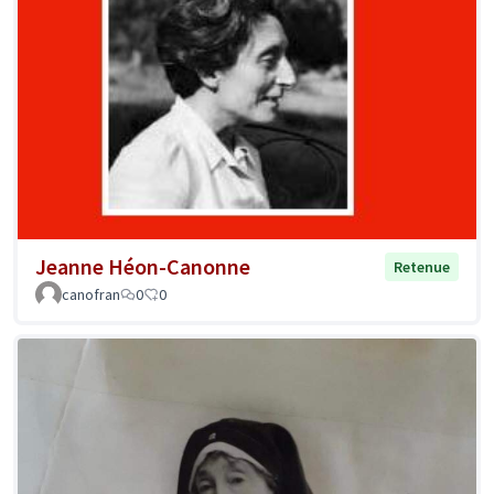
Jeanne Héon-Canonne
Retenue
canofran
0
0