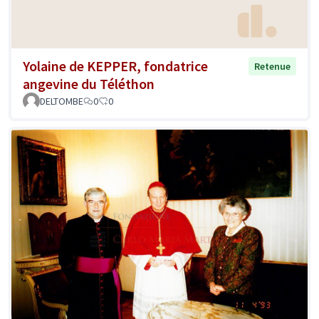
Yolaine de KEPPER, fondatrice
Retenue
angevine du Téléthon
DELTOMBE
0
0