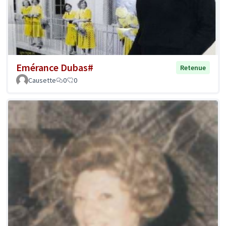
Emérance Dubas#
Retenue
Causette
0
0