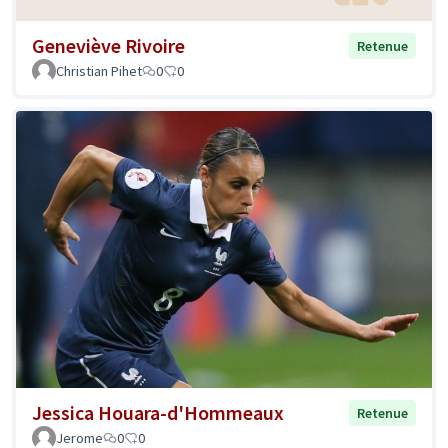
Geneviève Rivoire
Retenue
Christian Pihet
0
0
Jessica Houara-d'Hommeaux
Retenue
Jerome
0
0