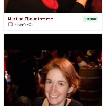
Martine Thouet +++++
Retenue
Thouet
6
1