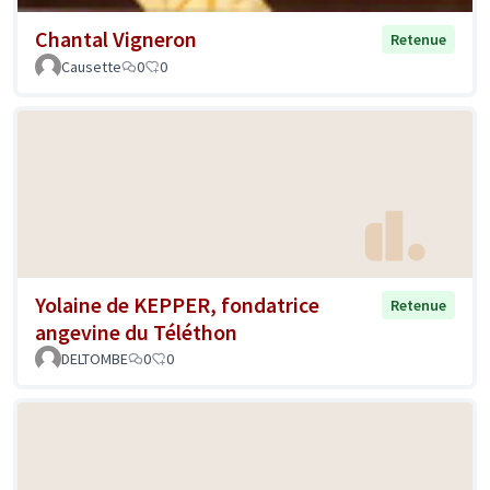
Chantal Vigneron
Retenue
Causette
0
0
Yolaine de KEPPER, fondatrice
Retenue
angevine du Téléthon
DELTOMBE
0
0