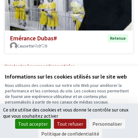
Emérance Dubas#
Retenue
Causette
0
0
Voir toutes les propositions retirées
Informations sur les cookies utilisés sur le site web
Nous utilisons des cookies sur notre site Web pour améliorer la
Conditions d'utilisation
performance et les contenus du site. Les cookies nous permettent
Paramètres des cookies
de fournir une expérience utilisateur et un contenu plus
Ecrivons Angers sur X
Ecrivons Angers sur Facebook
personnalisés à partir de nos canaux de médias sociaux.
(Lien externe)
(Lien externe)
Ce site utilise des cookies et vous donne le contrôle sur ceux
Tout accepter
que vous souhaitez activer
Accepter seulement les cookies essentiels
Tout accepter
Tout refuser
Personnaliser
Licence Cre
(Lien extern
Paramètres
(Lien externe)
Site réalisé grâce au
logiciel libre Decidim
.
Politique de confidentialité
(Lien externe)