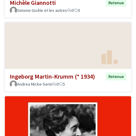
Michèle Giannotti
Retenue
Simone Gisèle et les autres
0
0
Ingeborg Martin-Krumm (* 1934)
Retenue
Andrea Micke-Serin
0
5