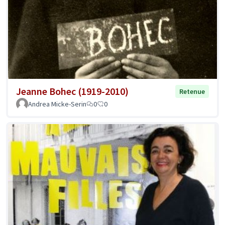
Jeanne Bohec (1919-2010)
Retenue
Andrea Micke-Serin
0
0