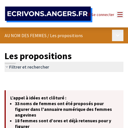
Panneau de gestion des cookies
Menu
Se connecter
Menu p
AU NOM DES FEMMES
/
Les propositions
Les propositions
Filtrer et rechercher
L’appel à idées est clôturé :
33 noms de femmes ont été proposés pour
figurer dans l'annuaire numérique des femmes
angevines
18 femmes sont d’ores et déjà retenues pour y
figurer