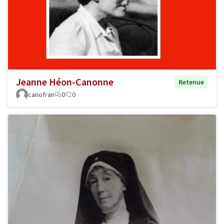
Jeanne Héon-Canonne
Retenue
canofran
0
0