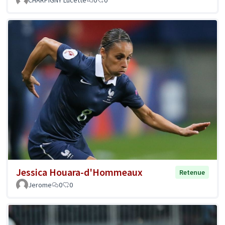
CHARPIGNY Lucette
0
0
Jessica Houara-d'Hommeaux
Retenue
Jerome
0
0