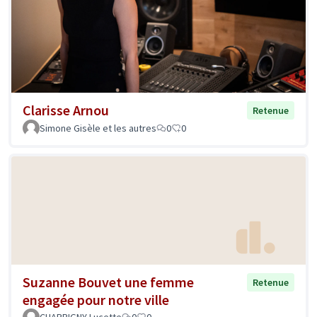
Clarisse Arnou
Retenue
Simone Gisèle et les autres
0
0
Suzanne Bouvet une femme
Retenue
engagée pour notre ville