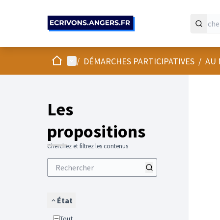
Panneau de gestion des cookies
Accueil
Menu principal
/
DÉMARCHES PARTICIPATIVES
/
AU 
Les
propositions
Cherchez et filtrez les contenus
État
Tout