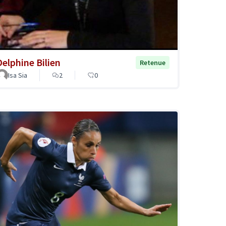
Delphine Bilien
Retenue
Isa Sia
2
0