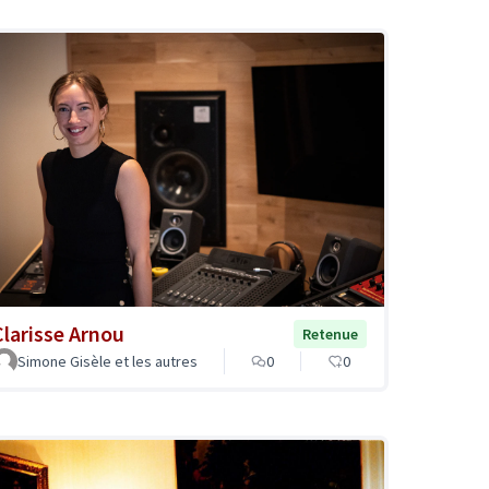
Clarisse Arnou
Retenue
Simone Gisèle et les autres
0
0