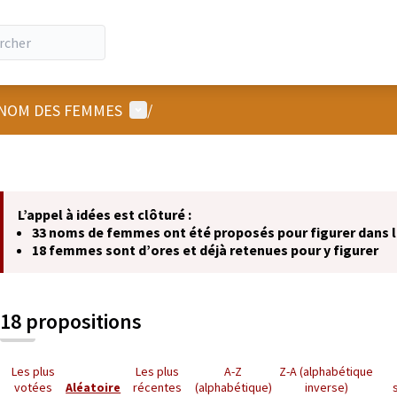
Menu utilisateur
NOM DES FEMMES
/
L’appel à idées est clôturé :
33 noms de femmes ont été proposés pour figurer dans
18 femmes sont d’ores et déjà retenues pour y figurer
18 propositions
Les plus
Les plus
A-Z
Z-A (alphabétique
votées
Aléatoire
récentes
(alphabétique)
inverse)