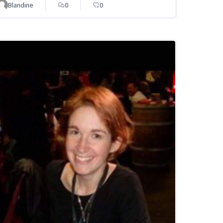
Blandine
0
0