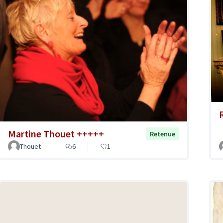
Martine Thouet +++++
Retenue
Thouet
6
1