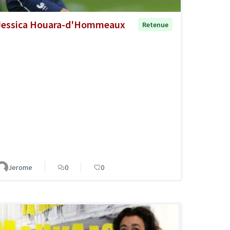
Jessica Houara-d'Hommeaux
Retenue
Jerome
0
0