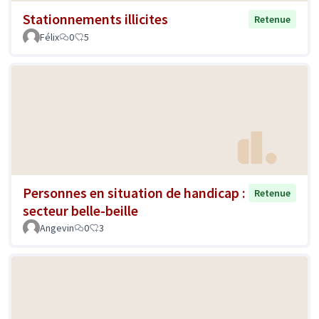
Stationnements illicites
Retenue
Félix
0
5
Personnes en situation de handicap :
Retenue
secteur belle-beille
Angevin
0
3