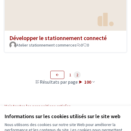
Développer le stationnement connecté
Atelier stationnement commerces
0
0
1
2
Résultats par page :
100
Voir toutes les propositions retirées
Informations sur les cookies utilisés sur le site web
Nous utilisons des cookies sur notre site Web pour améliorer la
Conditions d'utilisation
performance et les contenus du site. Les cookies nous permettent