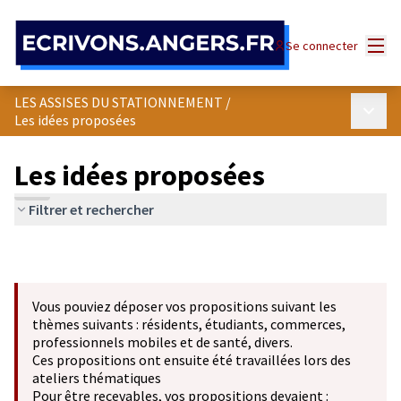
Panneau de gestion des cookies
Menu
Se connecter
LES ASSISES DU STATIONNEMENT
/
Menu p
Les idées proposées
Les idées proposées
Filtrer et rechercher
Vous pouviez déposer vos propositions suivant les
thèmes suivants : résidents, étudiants, commerces,
professionnels mobiles et de santé, divers.
Ces propositions ont ensuite été travaillées lors des
ateliers thématiques
Pour être recevables, vos propositions devaient :