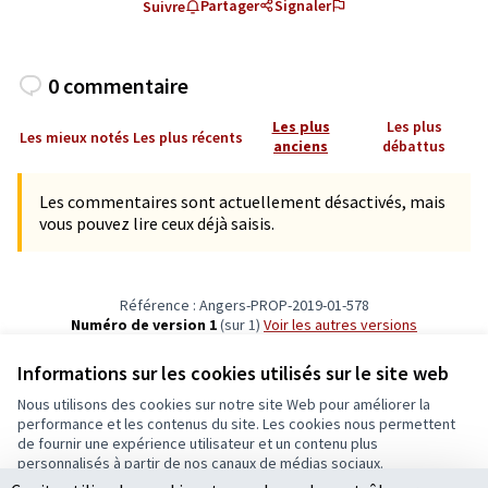
Partager
Signaler
Suivre
0 commentaire
Les plus
Les plus
Les mieux notés
Les plus récents
anciens
débattus
Les commentaires sont actuellement désactivés, mais
vous pouvez lire ceux déjà saisis.
Référence : Angers-PROP-2019-01-578
Numéro de version 1
(sur 1)
voir les autres versions
Vérifiez l'empreinte numérique
Informations sur les cookies utilisés sur le site web
Nous utilisons des cookies sur notre site Web pour améliorer la
Conditions d'utilisation
performance et les contenus du site. Les cookies nous permettent
Paramètres des cookies
de fournir une expérience utilisateur et un contenu plus
Ecrivons Angers sur X
Ecrivons Angers sur Facebook
personnalisés à partir de nos canaux de médias sociaux.
(Lien externe)
(Lien externe)