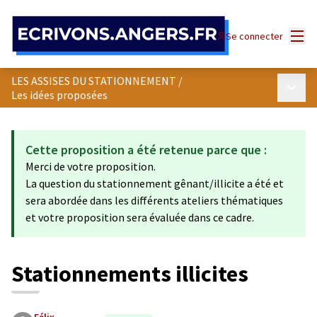
Panneau de gestion des cookies
Menu
Se connecter
LES ASSISES DU STATIONNEMENT
/
Menu p
Les idées proposées
Cette proposition a été retenue parce que :
Merci de votre proposition.
La question du stationnement gênant/illicite a été et
sera abordée dans les différents ateliers thématiques
et votre proposition sera évaluée dans ce cadre.
Stationnements illicites