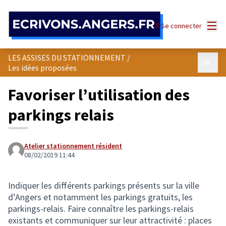
Panneau de gestion des cookies
Menu
Se connecter
LES ASSISES DU STATIONNEMENT
/
Menu p
Les idées proposées
Favoriser l’utilisation des
parkings relais
Atelier stationnement résident
08/02/2019 11:44
Indiquer les différents parkings présents sur la ville
d’Angers et notamment les parkings gratuits, les
parkings-relais. Faire connaître les parkings-relais
existants et communiquer sur leur attractivité : places