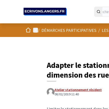
Panneau de gestion des cookies
Accueil
Menu principal
/
DÉMARCHES PARTICIPATIVES
/
LES
Adapter le station
dimension des rue
Atelier stationnement résident
08/02/2019 11:40
Limiter le stationnement dans les 