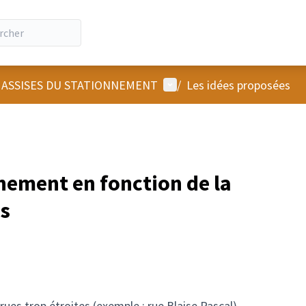
Menu utilisateur
 ASSISES DU STATIONNEMENT
/
Les idées proposées
nement en fonction de la
s
rues trop étroites (exemple : rue Blaise Pascal)