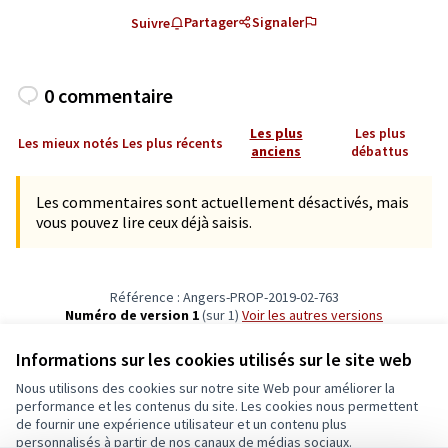
Partager
Signaler
Suivre
0 commentaire
Les plus
Les plus
Les mieux notés
Les plus récents
anciens
débattus
Les commentaires sont actuellement désactivés, mais
vous pouvez lire ceux déjà saisis.
Référence : Angers-PROP-2019-02-763
Numéro de version 1
(sur 1)
voir les autres versions
Vérifiez l'empreinte numérique
Informations sur les cookies utilisés sur le site web
Nous utilisons des cookies sur notre site Web pour améliorer la
Conditions d'utilisation
performance et les contenus du site. Les cookies nous permettent
Paramètres des cookies
de fournir une expérience utilisateur et un contenu plus
Ecrivons Angers sur X
Ecrivons Angers sur Facebook
personnalisés à partir de nos canaux de médias sociaux.