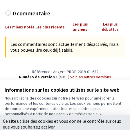
0 commentaire
Les plus
Les plus
Les mieux notés
Les plus récents
anciens
débattus
Les commentaires sont actuellement désactivés, mais
vous pouvez lire ceux déjà saisis.
Référence : Angers-PROP-2019-01-632
Numéro de version 1
(sur 1)
voir les autres versions
Vérifiez l'empreinte numérique
Informations sur les cookies utilisés sur le site web
Nous utilisons des cookies sur notre site Web pour améliorer la
Conditions d'utilisation
performance et les contenus du site. Les cookies nous permettent
Paramètres des cookies
de fournir une expérience utilisateur et un contenu plus
Ecrivons Angers sur X
Ecrivons Angers sur Facebook
personnalisés à partir de nos canaux de médias sociaux.
(Lien externe)
(Lien externe)
Ce site utilise des cookies et vous donne le contrôle sur ceux
Tout accepter
que vous souhaitez activer