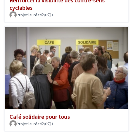
Renforcer la visibilité des contre-sens
cyclables
Projet lauréat
0
1
Café solidaire pour tous
Projet lauréat
0
1