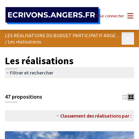
Panneau de gestion des cookies
Menu
Se connecter
LES RÉALISATIONS DU BUDGET PARTICIPATIF ANGEVIN
Menu p
/
Les réalisations
Les réalisations
Filtrer et rechercher
47 propositions
Classement des réalisations par :