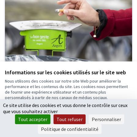
Informations sur les cookies utilisés sur le site web
Nous utilisons des cookies sur notre site Web pour améliorer la
Des cendriers pour une ville plus propre
performance et les contenus du site. Les cookies nous permettent
Projet lauréat
0
2
de fournir une expérience utilisateur et un contenu plus
personnalisés à partir de nos canaux de médias sociaux.
Ce site utilise des cookies et vous donne le contrôle sur ceux
Tout accepter
que vous souhaitez activer
Accepter seulement les cookies essentiels
Tout accepter
Tout refuser
Personnaliser
Paramètres
Politique de confidentialité