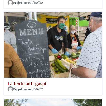
Projet lauréat
0
0
La tente anti-gaspi
Projet lauréat
6
7