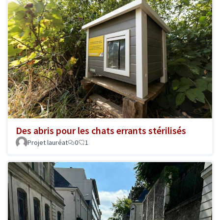
Des abris pour les chats errants stérilisés
Projet lauréat
0
1