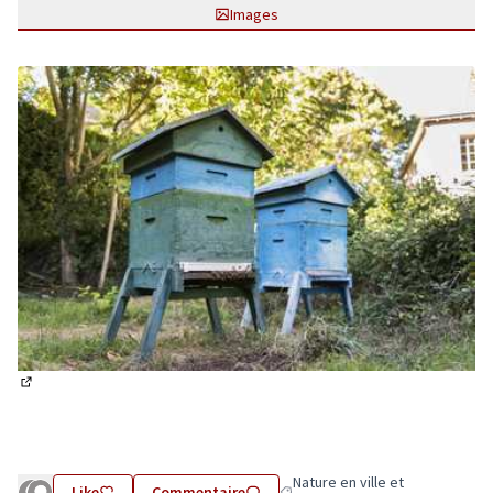
Images
(Lien externe)
Nature en ville et
Like
Commentaire