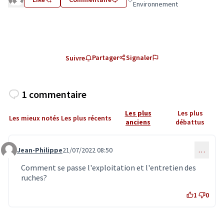
Filtrer les résultats de la catégo
Environnement
Partager
Signaler
Suivre
1 commentaire
Les plus
Les plus
Les mieux notés
Les plus récents
anciens
débattus
Jean-Philippe
21/07/2022 08:50
…
Commentaire 4683
Comment se passe l'exploitation et l'entretien des
ruches?
1
0