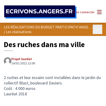
Panneau de gestion des cookies
Menu
Se connecter
LES RÉALISATIONS DU BUDGET PARTICIPATIF ANGEVIN
Menu p
/
Les réalisations
Des ruches dans ma ville
Projet lauréat
24/01/2022 22:06
2 ruches et leur essaim sont installées dans le jardin du
collectif Blast, boulevard Daviers.
Coût : 4 000 euros
Lauréat 2018