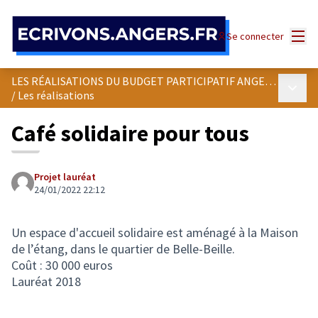
Panneau de gestion des cookies
Menu
Se connecter
LES RÉALISATIONS DU BUDGET PARTICIPATIF ANGEVIN
Menu p
/
Les réalisations
Café solidaire pour tous
Projet lauréat
24/01/2022 22:12
Un espace d'accueil solidaire est aménagé à la Maison
de l’étang, dans le quartier de Belle-Beille.
Coût : 30 000 euros
Lauréat 2018