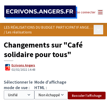
Panneau de gestion des cookies
Menu
Se connecter
LES RÉALISATIONS DU BUDGET PARTICIPATIF ANGEVIN
Menu p
/
Les réalisations
Changements sur "Café
solidaire pour tous"
Ecrivons Angers
02/02/2022 14:48
Sélectionner le
Mode d'affichage
mode de vue :
HTML :
Basculer l’affichage