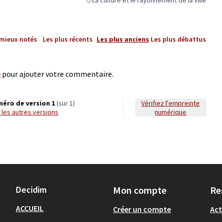
Filtrer les résultats de la catégorie : La cultur
 mieux notés
Les plus récents
Les plus anciens
Les plus débattus
e
pour ajouter votre commentaire.
éro de version 1
(sur 1)
Vérifiez l'empreinte
ir les autres versions
numérique
Decidim
Mon compte
Re
ACCUEIL
Créer un compte
Act