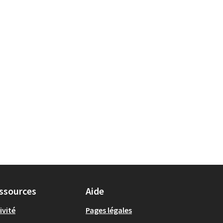
e et le rayonnement de la ville
ssources
Aide
ivité
Pages légales