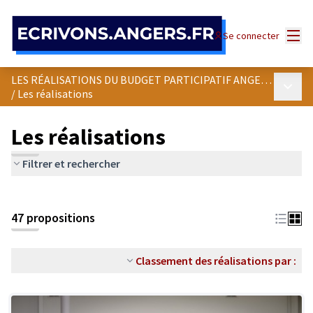
Panneau de gestion des cookies
Menu
Se connecter
LES RÉALISATIONS DU BUDGET PARTICIPATIF ANGEVIN
Menu p
/
Les réalisations
Les réalisations
Filtrer et rechercher
47 propositions
Classement des réalisations par :