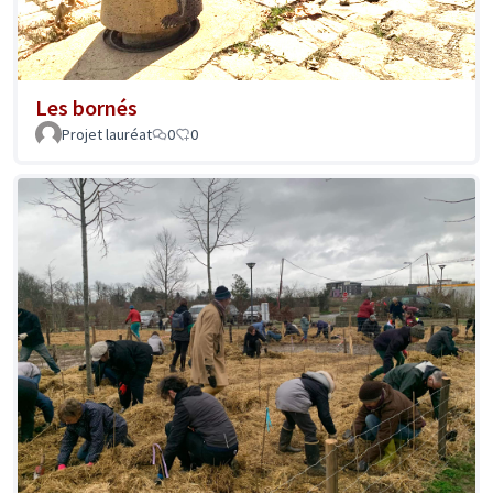
Les bornés
Projet lauréat
0
0