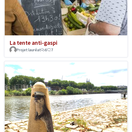
La tente anti-gaspi
Projet lauréat
6
7