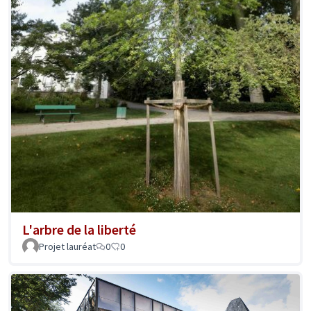
L'arbre de la liberté
Projet lauréat
0
0