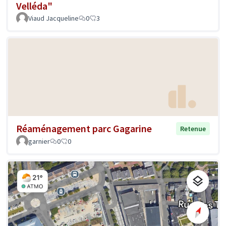
Velléda"
Viaud Jacqueline
0
3
Réaménagement parc Gagarine
Retenue
garnier
0
0