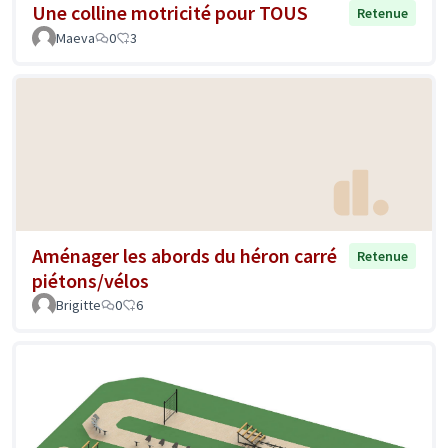
Une colline motricité pour TOUS
Retenue
Maeva
0
3
Aménager les abords du héron carré
Retenue
piétons/vélos
Brigitte
0
6