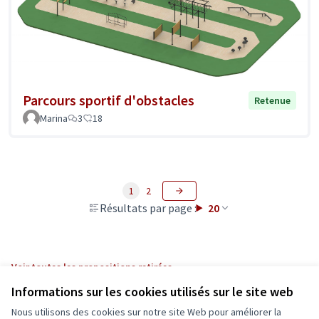
Parcours sportif d'obstacles
Retenue
Marina
3
18
1
2
Résultats par page :
20
Voir toutes les propositions retirées
Informations sur les cookies utilisés sur le site web
Nous utilisons des cookies sur notre site Web pour améliorer la
Conditions d'utilisation