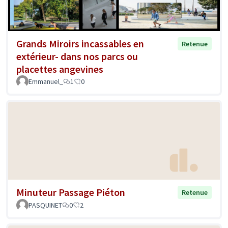
Grands Miroirs incassables en
Retenue
extérieur- dans nos parcs ou
placettes angevines
Emmanuel_
1
0
Minuteur Passage Piéton
Retenue
PASQUINET
0
2