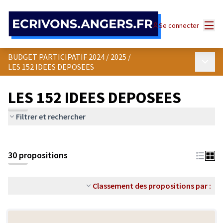
Panneau de gestion des cookies
Menu
Se connecter
BUDGET PARTICIPATIF 2024 / 2025
/
Menu p
LES 152 IDEES DEPOSEES
LES 152 IDEES DEPOSEES
Filtrer et rechercher
30 propositions
Classement des propositions par :