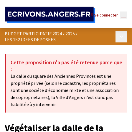
Panneau de gestion des cookies
Menu
Se connecter
BUDGET PARTICIPATIF 2024 / 2025
/
Menu p
LES 152 IDEES DEPOSEES
Cette proposition n'a pas été retenue parce que
:
La dalle du square des Anciennes Provinces est une
propriété privée (selon le cadastre, les propriétaires
sont une société d'économie mixte et une association
de copropriétaires), la Ville d'Angers n'est donc pas
habilitée à y intervenir.
Végétaliser la dalle de la