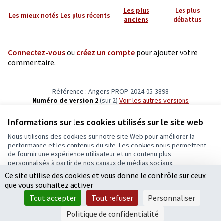
Les plus
Les plus
Les mieux notés
Les plus récents
anciens
débattus
Connectez-vous
ou
créez un compte
pour ajouter votre
commentaire.
Référence : Angers-PROP-2024-05-3898
Numéro de version 2
(sur 2)
voir les autres versions
Vérifiez l'empreinte numérique
Informations sur les cookies utilisés sur le site web
Nous utilisons des cookies sur notre site Web pour améliorer la
Conditions d'utilisation
performance et les contenus du site. Les cookies nous permettent
Paramètres des cookies
de fournir une expérience utilisateur et un contenu plus
Ecrivons Angers sur X
Ecrivons Angers sur Facebook
personnalisés à partir de nos canaux de médias sociaux.
(Lien externe)
(Lien externe)
Ce site utilise des cookies et vous donne le contrôle sur ceux
Tout accepter
que vous souhaitez activer
Accepter seulement les cookies essentiels
Tout accepter
Tout refuser
Personnaliser
Licence Cre
(Lien extern
Paramètres
(Lien externe)
Site réalisé grâce au
logiciel libre Decidim
.
Politique de confidentialité
(Lien externe)