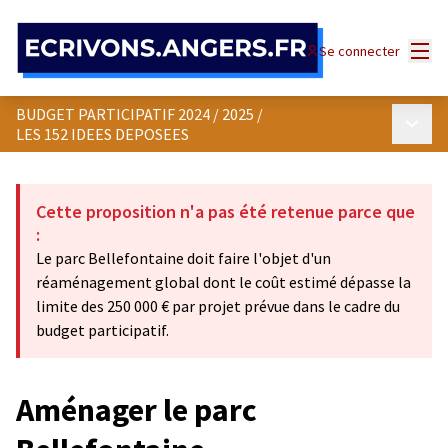
Panneau de gestion des cookies
Menu
Se connecter
BUDGET PARTICIPATIF 2024 / 2025
/
Menu p
LES 152 IDEES DEPOSEES
Cette proposition n'a pas été retenue parce que
:
Le parc Bellefontaine doit faire l'objet d'un
réaménagement global dont le coût estimé dépasse la
limite des 250 000 € par projet prévue dans le cadre du
budget participatif.
Aménager le parc