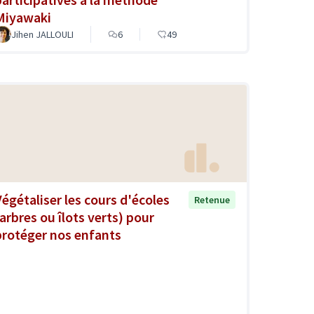
Miyawaki
Jihen JALLOULI
6
49
Végétaliser les cours d'écoles
Retenue
(arbres ou îlots verts) pour
protéger nos enfants