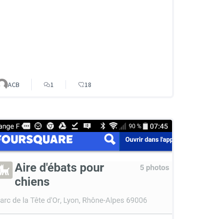
ACB
1
18