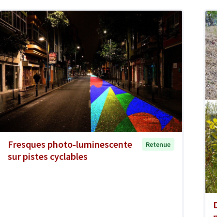
Fresques photo-luminescente
Retenue
sur pistes cyclables