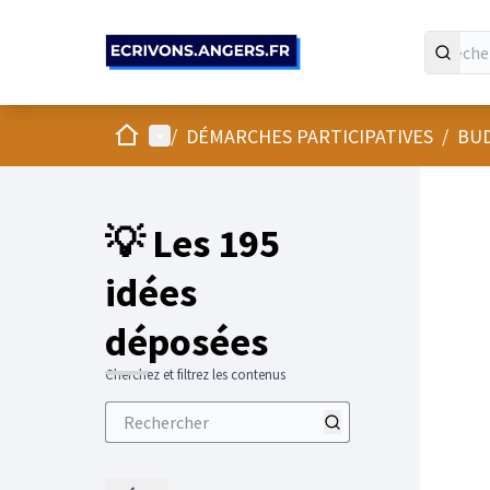
Panneau de gestion des cookies
Accueil
Menu principal
/
DÉMARCHES PARTICIPATIVES
/
BUD
💡 Les 195
idées
déposées
Cherchez et filtrez les contenus