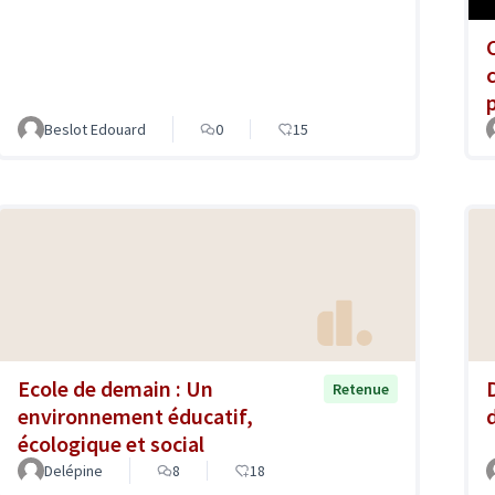
Beslot Edouard
0
15
Ecole de demain : Un
Retenue
environnement éducatif,
d
écologique et social
Delépine
8
18