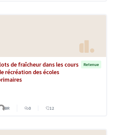
Îlots de fraîcheur dans les cours
Retenue
de récréation des écoles
primaires
BR
0
12