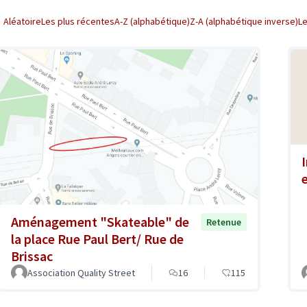
Aléatoire
Les plus récentes
A-Z (alphabétique)
Z-A (alphabétique inverse)
L
e
Aménagement "Skateable" de
Retenue
la place Rue Paul Bert/ Rue de
Brissac
Association Quality Street
16
115