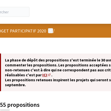
Menu utilisateur
GET PARTICIPATIF 2020
/
La phase de dépôt des propositions s'est terminée le 30 avr
commenter les propositions. Les propositions acceptées 
non-retenues c'est à dire qui ne correspondent pas aux crit
réalisables c'est par
ICI
.
(S'ouvre dans un nouvel onglet)
Les propositions retenues inspirent les projets qui seront 
septembre.
55 propositions