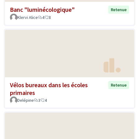
Banc "luminécologique"
Retenue
Klervi Alice
4
8
Vélos bureaux dans les écoles
Retenue
primaires
Delépine
3
4