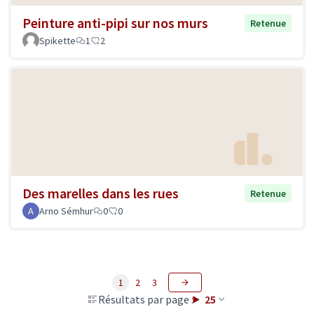
Peinture anti-pipi sur nos murs
Retenue
Spikette
1
2
Des marelles dans les rues
Retenue
Arno Sémhur
0
0
1
2
3
Résultats par page :
25