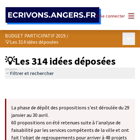
Panneau de gestion des cookies
Menu
Se connecter
BUDGET PARTICIPATIF 2019
/
Menu p
💡Les 314 idées déposées
💡Les 314 idées déposées
Filtrer et rechercher
La phase de dépôt des propositions s'est déroulée du 29
janvier au 30 avril.
60 propositions on été retenues suite à l'analyse de
faisabilité par les services compétents de la ville et ont
fait l'objet de regroupements pour arriver à 48 projets