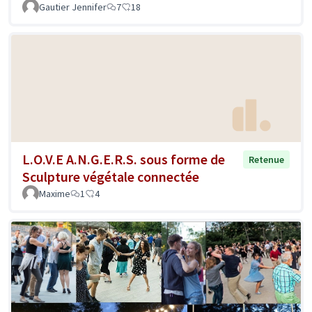
Gautier Jennifer
7
18
L.O.V.E A.N.G.E.R.S. sous forme de
Retenue
Sculpture végétale connectée
Maxime
1
4