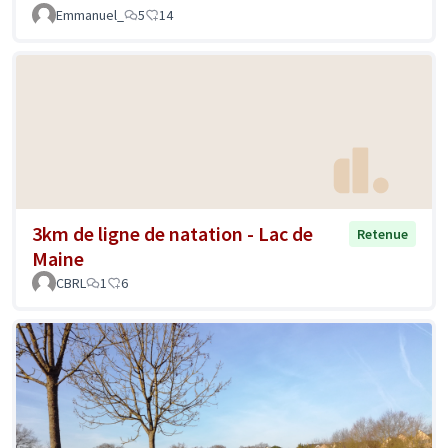
Emmanuel_
5
14
3km de ligne de natation - Lac de
Retenue
Maine
CBRL
1
6