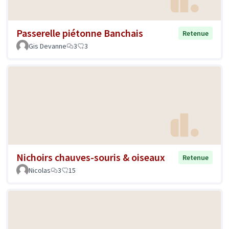
Passerelle piétonne Banchais
Retenue
Gis Devanne
3
3
Nichoirs chauves-souris & oiseaux
Retenue
Nicolas
3
15