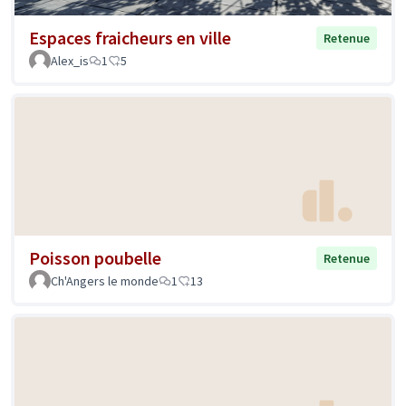
Espaces fraicheurs en ville
Retenue
Alex_is
1
5
Poisson poubelle
Retenue
Ch'Angers le monde
1
13