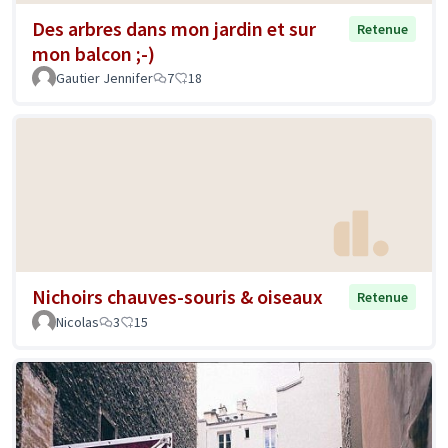
Des arbres dans mon jardin et sur
Retenue
mon balcon ;-)
Gautier Jennifer
7
18
Nichoirs chauves-souris & oiseaux
Retenue
Nicolas
3
15