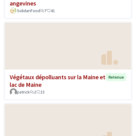
angevines
SolidariFood
7
41
Végétaux dépolluants sur la Maine et
Retenue
lac de Maine
patrick
2
15