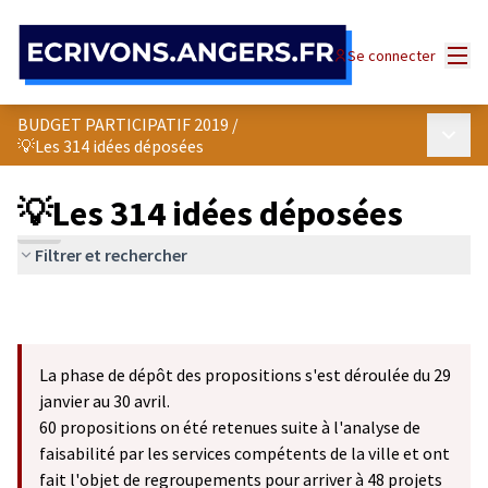
Panneau de gestion des cookies
Menu
Se connecter
BUDGET PARTICIPATIF 2019
/
Menu p
💡Les 314 idées déposées
💡Les 314 idées déposées
Filtrer et rechercher
La phase de dépôt des propositions s'est déroulée du 29
janvier au 30 avril.
60 propositions on été retenues suite à l'analyse de
faisabilité par les services compétents de la ville et ont
fait l'objet de regroupements pour arriver à 48 projets