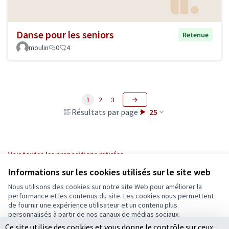
Danse pour les seniors
Retenue
moulin
0
4
1
2
3
Résultats par page :
25
Voir toutes les propositions retirées
Informations sur les cookies utilisés sur le site web
Nous utilisons des cookies sur notre site Web pour améliorer la
Conditions d'utilisation
performance et les contenus du site. Les cookies nous permettent
Paramètres des cookies
de fournir une expérience utilisateur et un contenu plus
Ecrivons Angers sur X
Ecrivons Angers sur Facebook
personnalisés à partir de nos canaux de médias sociaux.
(Lien externe)
(Lien externe)
Ce site utilise des cookies et vous donne le contrôle sur ceux
Tout accepter