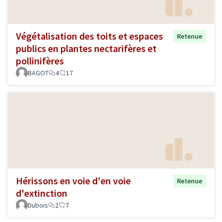
Végétalisation des toits et espaces
Retenue
publics en plantes nectarifères et
pollinifères
BAGOT
4
17
Hérissons en voie d'en voie
Retenue
d'extinction
Dubois
2
7