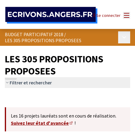
Panneau de gestion des cookies
Menu
Se connecter
BUDGET PARTICIPATIF 2018
/
Menu p
LES 305 PROPOSITIONS PROPOSEES
LES 305 PROPOSITIONS
PROPOSEES
Filtrer et rechercher
Les 16 projets lauréats sont en cours de réalisation.
Suivez leur état d'avancée
!
(S'ouvre dans un nouvel onglet)