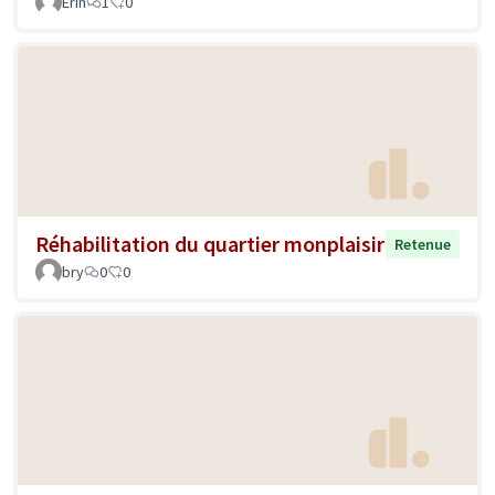
Erin
1
0
Réhabilitation du quartier monplaisir
Retenue
bry
0
0