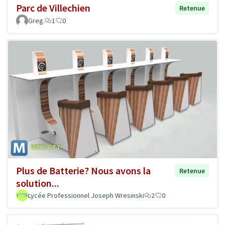
Parc de Villechien
Retenue
Greg.
1
0
Plus de Batterie? Nous avons la
Retenue
solution...
Lycée Professionnel Joseph Wresinski
2
0