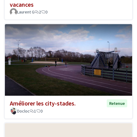
vacances
Laurent G
2
0
Améliorer les city-stades.
Retenue
Docloc
1
0