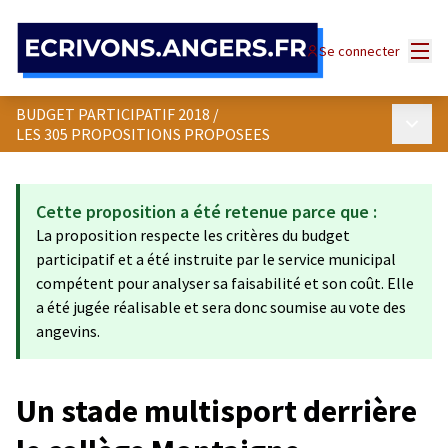
Panneau de gestion des cookies
Menu
Se connecter
BUDGET PARTICIPATIF 2018
/
Menu p
LES 305 PROPOSITIONS PROPOSEES
Cette proposition a été retenue parce que :
La proposition respecte les critères du budget
participatif et a été instruite par le service municipal
compétent pour analyser sa faisabilité et son coût. Elle
a été jugée réalisable et sera donc soumise au vote des
angevins.
Un stade multisport derrière