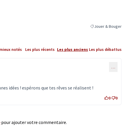
Jouer & Bouger
Filtrer les résultats de
 mieux notés
Les plus récents
Les plus anciens
Les plus débattus
…
nes idées ! espérons que tes rêves se réalisent !
0
0
e
pour ajouter votre commentaire.