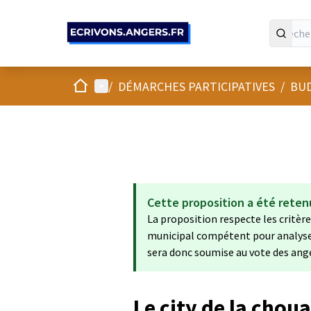
Panneau de gestion des cookies
Accueil
Menu principal
/
DÉMARCHES PARTICIPATIVES
/
BUD
Cette proposition a été reten
La proposition respecte les critères
municipal compétent pour analyser s
sera donc soumise au vote des ang
Le city de la chou