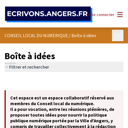
Panneau de gestion des cookies
Menu
Se connecter
Menu p
CONSEIL LOCAL DU NUMERIQUE
/
Boîte à idées
Boîte à idées
Filtrer et rechercher
Cet espace est un espace collaboratif réservé aux
membres du Conseil local du numérique.
Il a pour vocation, entre les réunions plénières, de
proposer toutes idées pour nourrir la politique
publique numérique portée par la Ville d'Angers, y
compris de travailler collectivement à la rédaction