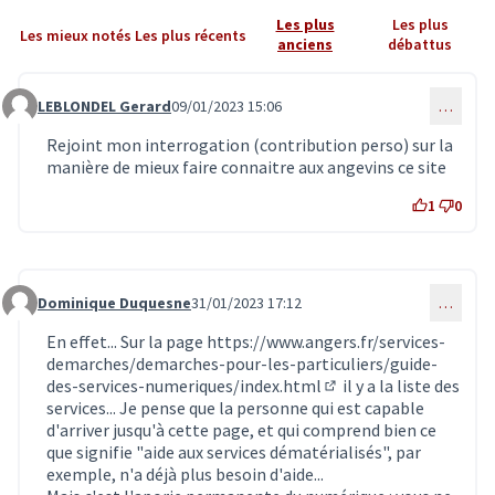
Les plus
Les plus
Les mieux notés
Les plus récents
anciens
débattus
LEBLONDEL Gerard
09/01/2023 15:06
…
Commentaire 6109
Rejoint mon interrogation (contribution perso) sur la
manière de mieux faire connaitre aux angevins ce site
1
0
Dominique Duquesne
31/01/2023 17:12
…
Commentaire 6251
En effet... Sur la page
https://www.angers.fr/services-
demarches/demarches-pour-les-particuliers/guide-
des-services-numeriques/index.html
il y a la liste des
(Lien externe)
services... Je pense que la personne qui est capable
d'arriver jusqu'à cette page, et qui comprend bien ce
que signifie "aide aux services dématérialisés", par
exemple, n'a déjà plus besoin d'aide...