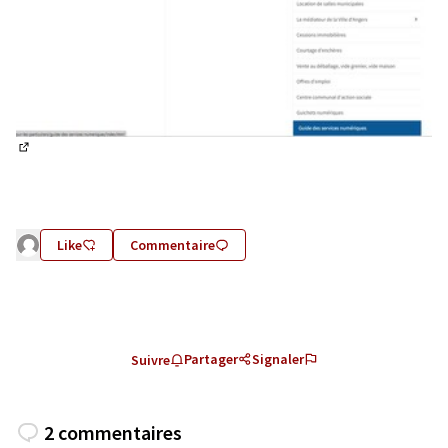
(Lien externe)
Like
Commentaire
Partager
Signaler
Suivre
2 commentaires