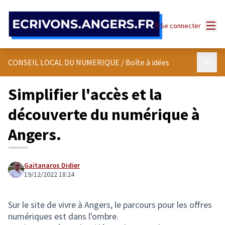
Panneau de gestion des cookies
Menu
Se connecter
Menu p
CONSEIL LOCAL DU NUMERIQUE
/
Boîte à idées
Simplifier l'accès et la
découverte du numérique à
Angers.
Gaïtanaros Didier
19/12/2022 18:24
Sur le site de vivre à Angers, le parcours pour les offres
numériques est dans l'ombre.