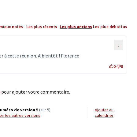
 mieux notés
Les plus récents
Les plus anciens
Les plus débattus
…
er à cette réunion. A bientôt ! Florence
0
0
e
pour ajouter votre commentaire.
uméro de version 5
(sur 5)
Ajouter au
voir les autres versions
calendrier