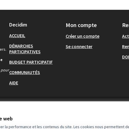
Decidim
Mon compte
Re
ACCUEIL
Créer un compte
Act
DÉMARCHES
Se connecter
Re
ers.
PARTICIPATIVES
DO
de
BUDGET PARTICIPATIF
s pour
COMMUNAUTÉS
AIDE
te web
rer la performance et les contenus du site. Les cookies nous permettent de