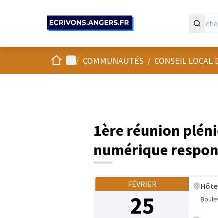
Panneau de gestion des cookies
Accueil
Menu principal
/
COMMUNAUTÉS
/
CONSEIL LOCAL
1ère réunion pléni
numérique respon
FÉVRIER
Hôtel
25
Boule