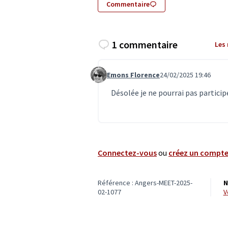
Commentaire
1 commentaire
Les
Emons Florence
24/02/2025 19:46
Commentaire 7291
Désolée je ne pourrai pas particip
Connectez-vous
ou
créez un compt
Référence : Angers-MEET-2025-
N
02-1077