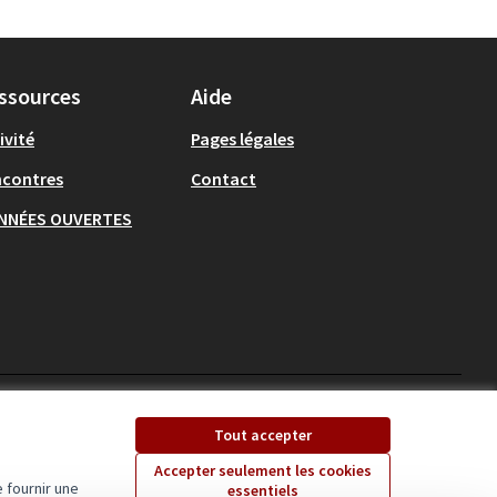
ssources
Aide
ivité
Pages légales
ncontres
Contact
NNÉES OUVERTES
Ecrivons Angers sur X
Ecrivons Angers sur
Tout accepter
(Lien externe)
(Lien externe)
Accepter seulement les cookies
 fournir une
essentiels