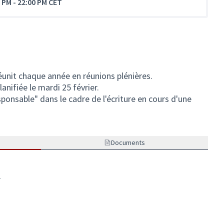
0 PM
-
22:00 PM CET
éunit chaque année en réunions plénières.
nifiée le mardi 25 février.
ponsable" dans le cadre de l'écriture en cours d'une
Documents
o