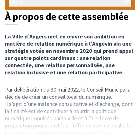
Aller à:
À propos de cette assemblée
La Ville d’Angers met en œuvre son ambition en
matière de relation numérique à l’Angevin via une
stratégie votée en novembre 2020 qui prend appui
sur quatre points cardinaux : une relation
connectée, une relation personnalisée, une
relation inclusive et une relation participative.
Par délibération du 30 mai 2022, le Conseil Municipal a
décidé de créer un conseil local du numérique.
Il s’agit d’une instance consultative et d’échange, dont
la finalité est de contribuer à nourrir la politique
numérique impulsée par la Ville et à être force de
proposition pour compléter l’offre de service locale de
solutions numériques innovantes, concrètes et
adaptées aux besoins des Angevins.