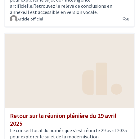
Ils pourront échanger via un espace dédié sur ecrivons-
artificielle.Retrouvez le relevé de conclusions en
angers.fr.
annexe.Il est accessible en version vocale.
Article officiel
0
COMPOSITION
Une représentation de chaque quartier d’Angers est
assurée par 4 membres habitants.
A l’échelle globale de l’instance, 20 femmes et 20
hommes la constitueront.
Les classes d’âges identifiées dans le Baromètre
numérique des quartiers de septembre 2021 comme
surexposées aux fragilités numériques seront
également représentées. Ainsi, 20 membres feront
partie des 16-25 ans et 65 et plus.
Retour sur la réunion plénière du 29 avril
Les membres, hors représentants politiques de la Ville
2025
d’Angers, ont un mandat d’une durée d’un an,
Le conseil local du numérique s'est réuni le 29 avril 2025
renouvelable une fois.
pour explorer le sujet de la modernisation