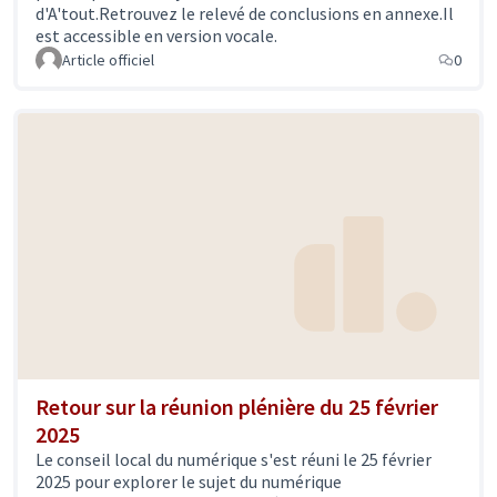
d'A'tout.Retrouvez le relevé de conclusions en annexe.Il
Constance NEBBULA, Conseillère municipale déléguée
est accessible en version vocale.
à la Transition numérique et au Territoire intelligent, et
Article officiel
0
Karine ENGEL, Adjointe à la Citoyenneté, assurent la
co-présidence de l’instance.
Retour sur la réunion plénière du 25 février
2025
Le conseil local du numérique s'est réuni le 25 février
2025 pour explorer le sujet du numérique