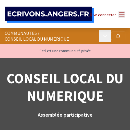
Panneau de gestion des cookies
Menu
Se connecter
COMMUNAUTÉS
/
Menu principa
Suivre
CONSEIL LOCAL DU NUMERIQUE
Ceci est une communauté privée
CONSEIL LOCAL DU
NUMERIQUE
Assemblée participative