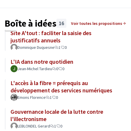
Boîte à idées
16
Voir toutes les propositions
Site A'tout : faciliter la saisie des
justificatifs annuels
Dominique Duquesne
1
0
L'IA dans notre quotidien
Jean-Michel Tardieu
0
0
L'accès à la fibre = prérequis au
développement des services numériques
Emons Florence
1
0
Gouvernance locale de la lutte contre
l'illectronisme
LEBLONDEL Gerard
1
0