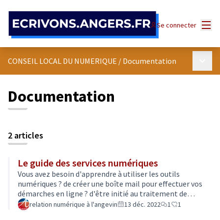
Panneau de gestion des cookies
Menu
Se connecter
Menu p
CONSEIL LOCAL DU NUMERIQUE
/
Documentation
Documentation
2 articles
Le guide des services numériques
Vous avez besoin d'apprendre à utiliser les outils
numériques ? de créer une boîte mail pour effectuer vos
démarches en ligne ? d'être initié au traitement de
texte par exemple pour réaliser votre curriculum vitae ?
relation numérique à l'angevin
13 déc. 2022
1
1
d'utiliser un scanner ou une imprimante ? ou tout