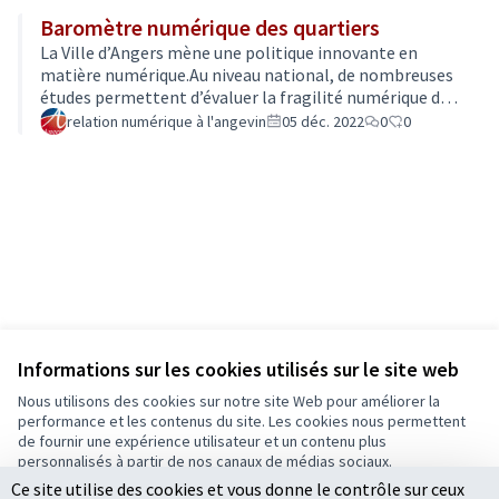
simplement de surfer sur internet pour rechercher de
Baromètre numérique des quartiers
l'information ? De nombreux établissements publics
ou acteurs associatifs peuvent vous accompagner, que
La Ville d’Angers mène une politique innovante en
ce soit pour des initiations à l'utilisation de ces
matière numérique.Au niveau national, de nombreuses
différents outils ou par …
études permettent d’évaluer la fragilité numérique de
la population. Une déclinaison locale a été mise au
relation numérique à l'angevin
05 déc. 2022
0
0
point en faveur des collectivités.La Ville d'Angers s'en
est saisie et a demandé à l’Agence d’urbanisme de la
région angevine (Aura) de réaliser cet état des lieux
pour mesurer, par quartier, l'exposition des Angevins
aux risques de fragilités numériques.Quatre critères
sont ainsi retenus : …
Informations sur les cookies utilisés sur le site web
Nous utilisons des cookies sur notre site Web pour améliorer la
performance et les contenus du site. Les cookies nous permettent
de fournir une expérience utilisateur et un contenu plus
personnalisés à partir de nos canaux de médias sociaux.
Conditions d'utilisation
Ce site utilise des cookies et vous donne le contrôle sur ceux
Paramètres des cookies
Tout accepter