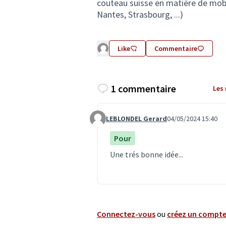
couteau suisse en matière de mobil
Nantes, Strasbourg, ...)
Like
Commentaire
1 commentaire
Les
LEBLONDEL Gerard
04/05/2024 15:40
Commentaire 6856
Pour
Une trés bonne idée...
Connectez-vous
ou
créez un compt