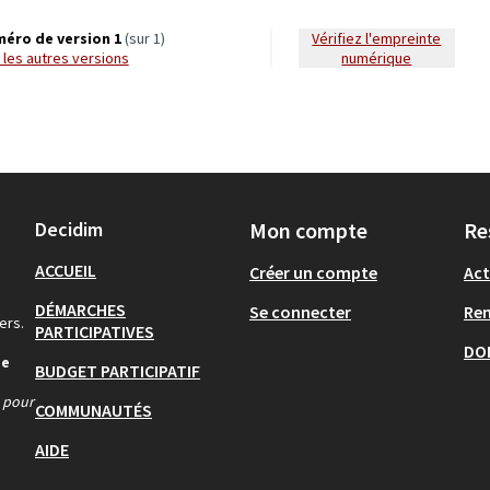
éro de version 1
(sur 1)
Vérifiez l'empreinte
ir les autres versions
numérique
Decidim
Mon compte
Re
ACCUEIL
Créer un compte
Act
DÉMARCHES
Se connecter
Re
ers.
PARTICIPATIVES
DO
de
BUDGET PARTICIPATIF
s pour
COMMUNAUTÉS
AIDE