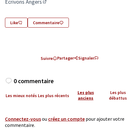
Ecrivons Angers
(S'ouvre dans un nouvel onglet)
Like
Commentaire
Partager
Signaler
Suivre
0 commentaire
Les plus
Les plus
Les mieux notés
Les plus récents
anciens
débattus
Connectez-vous
ou
créez un compte
pour ajouter votre
commentaire.