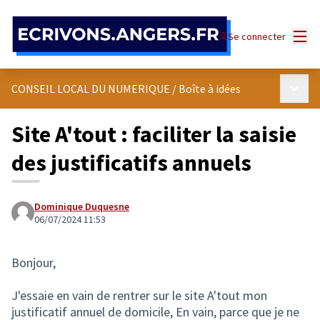
Panneau de gestion des cookies
Menu
Se connecter
Menu p
CONSEIL LOCAL DU NUMERIQUE
/
Boîte à idées
Site A'tout : faciliter la saisie
des justificatifs annuels
Dominique Duquesne
06/07/2024 11:53
Bonjour,
J'essaie en vain de rentrer sur le site A'tout mon
justificatif annuel de domicile, En vain, parce que je ne