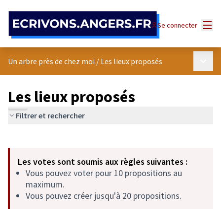
Panneau de gestion des cookies
Menu
Se connecter
Menu p
Un arbre près de chez moi
/
Les lieux proposés
Les lieux proposés
Filtrer et rechercher
Passer la carte
Leaflet
|
©
OpenStreetMap
contributors
L'élément suivant est une carte qui présente les éléments de cet
+
Les votes sont soumis aux règles suivantes :
−
Vous pouvez voter pour 10 propositions au
maximum.
Vous pouvez créer jusqu'à 20 propositions.