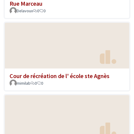
Rue Marceau
Delavoux
0
0
Cour de récréation de l' école ste Agnès
mimilab
0
0