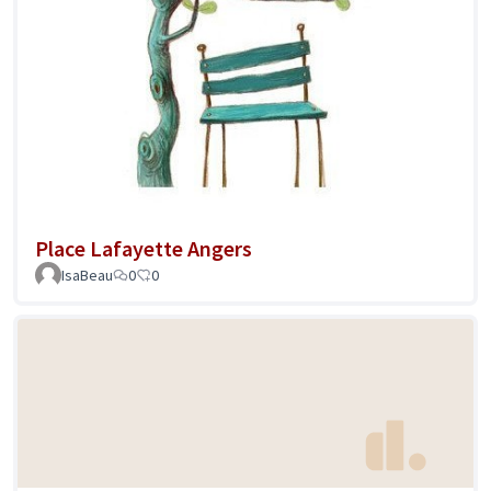
Place Lafayette Angers
IsaBeau
0
0