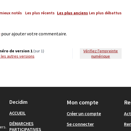
 mieux notés
Les plus récents
Les plus anciens
Les plus débattus
e
pour ajouter votre commentaire.
éro de version 1
(sur 1)
Vérifiez l'empreinte
ir les autres versions
numérique
Decidim
Mon compte
Re
ACCUEIL
Créer un compte
Act
DÉMARCHES
Se connecter
Re
ers.
PARTICIPATIVES