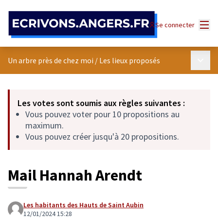
Panneau de gestion des cookies
Menu
Se connecter
Menu p
Un arbre près de chez moi
/
Les lieux proposés
Les votes sont soumis aux règles suivantes :
Vous pouvez voter pour 10 propositions au
maximum.
Vous pouvez créer jusqu'à 20 propositions.
Mail Hannah Arendt
Les habitants des Hauts de Saint Aubin
12/01/2024 15:28