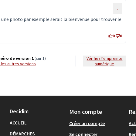
…
 une photo par exemple serait la bienvenue pour trouver le
0
0
éro de version 1
(sur 1)
Vérifiez l'empreinte
ir les autres versions
numérique
Decidim
Mon compte
Re
ACCUEIL
Créer un compte
Act
DÉMARCHES
Se connecter
Re