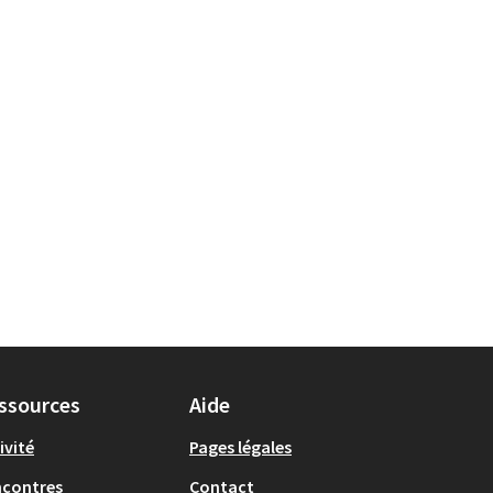
ssources
Aide
ivité
Pages légales
ncontres
Contact