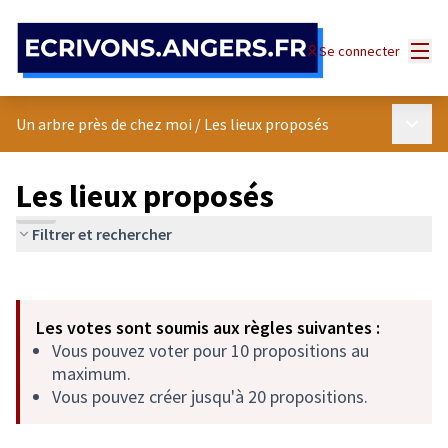
Panneau de gestion des cookies
Menu
Se connecter
Menu p
Un arbre près de chez moi
/
Les lieux proposés
Les lieux proposés
Filtrer et rechercher
Passer la carte
Leaflet
|
©
OpenStreetMap
contributors
L'élément suivant est une carte qui présente les éléments de cet
+
Les votes sont soumis aux règles suivantes :
−
Vous pouvez voter pour 10 propositions au
maximum.
Vous pouvez créer jusqu'à 20 propositions.