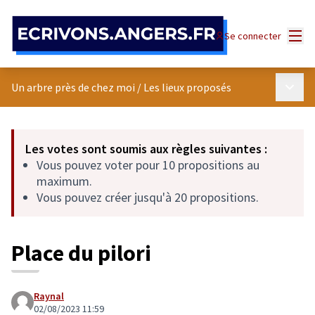
Panneau de gestion des cookies
Menu
Se connecter
Menu p
Un arbre près de chez moi
/
Les lieux proposés
Les votes sont soumis aux règles suivantes :
Vous pouvez voter pour 10 propositions au
maximum.
Vous pouvez créer jusqu'à 20 propositions.
Place du pilori
Raynal
02/08/2023 11:59