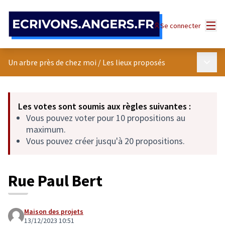
Panneau de gestion des cookies
Menu
Se connecter
Menu p
Un arbre près de chez moi
/
Les lieux proposés
Les votes sont soumis aux règles suivantes :
Vous pouvez voter pour 10 propositions au
maximum.
Vous pouvez créer jusqu'à 20 propositions.
Rue Paul Bert
Maison des projets
13/12/2023 10:51