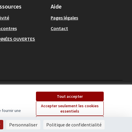
ssources
Aide
ivité
Pages légales
ncontres
Contact
NNÉES OUVERTES
Ecrivons Angers sur X
Ecrivons Angers sur
Tout accepter
(Lien externe)
(Lien externe)
Accepter seulement les cookies
 fournir une
essentiels
Licence Creative Comm
(Lien externe)
Paramètres
r
Personnaliser
Politique de confidentialité