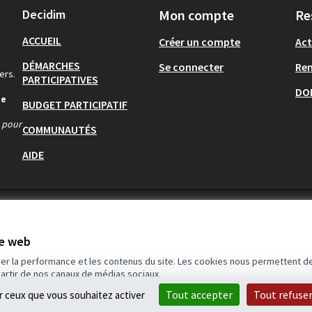
Decidim
Mon compte
Re
ACCUEIL
Créer un compte
Act
DÉMARCHES
Se connecter
Re
ers.
PARTICIPATIVES
DO
de
BUDGET PARTICIPATIF
s pour
COMMUNAUTÉS
AIDE
te web
rer la performance et les contenus du site. Les cookies nous permettent de
partir de nos canaux de médias sociaux.
Tout accepter
Tout refuse
ur ceux que vous souhaitez activer