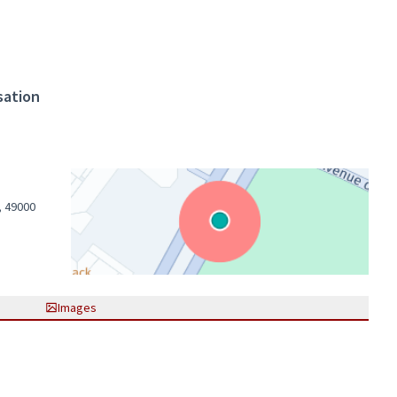
sation
, 49000
(Lien externe)
Images