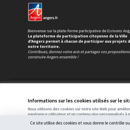
Bienvenue sur la plate-forme participative de Ecrivons Ang
La plateforme de participation citoyenne de la Ville
d'Angers permet à chacun de participer aux projets 
notre territoire.
Contribuez, donnez votre avis et partagez vos proposition
construire Angers ensemble !
Conditions d'utilisation
Paramètres des cookies
Informations sur les cookies utilisés sur le si
Nous utilisons des cookies sur notre site Web pour amélio
expérience utilisateur et un contenu plus personnalisés à 
(Lien externe)
Site réalisé grâce au
logiciel libre Decidim
.
Ce site utilise des cookies et vous donne le contrôle s
(Lien externe)