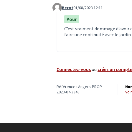
Berot
01/08/2023 12:11
Commentaire 6663
Pour
C’est vraiment dommage d’avoir ce
faire une continuité avec le jardin
Connectez-vous
ou
créez un compt
Référence : Angers-PROP-
Num
2023-07-3348
vo