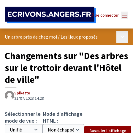
Panneau de gestion des cookies
Menu
Se connecter
Menu p
Un arbre près de chez moi
/
Les lieux proposés
Changements sur "Des arbres
sur le trottoir devant l'Hôtel
de ville"
Spikette
21/07/2023 14:28
Sélectionner le
Mode d'affichage
mode de vue :
HTML :
Basculer l’affichage