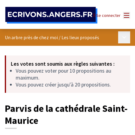
Panneau de gestion des cookies
Menu
Se connecter
Menu p
Un arbre près de chez moi
/
Les lieux proposés
Les votes sont soumis aux règles suivantes :
Vous pouvez voter pour 10 propositions au
maximum.
Vous pouvez créer jusqu'à 20 propositions.
Parvis de la cathédrale Saint-
Maurice