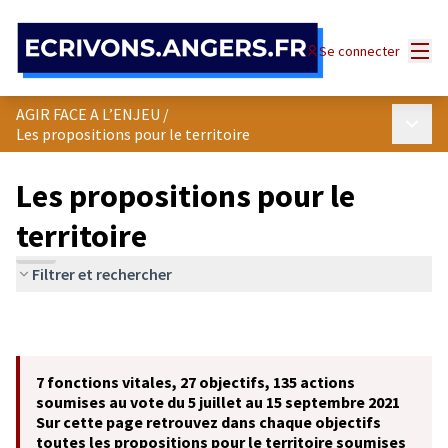
Panneau de gestion des cookies
Menu
Se connecter
AGIR FACE A L’ENJEU
/
Menu p
Les propositions pour le territoire
Les propositions pour le
territoire
Filtrer et rechercher
7 fonctions vitales, 27 objectifs, 135 actions
soumises au vote du 5 juillet au 15 septembre 2021
Sur cette page retrouvez dans chaque objectifs
toutes les propositions pour le territoire soumises