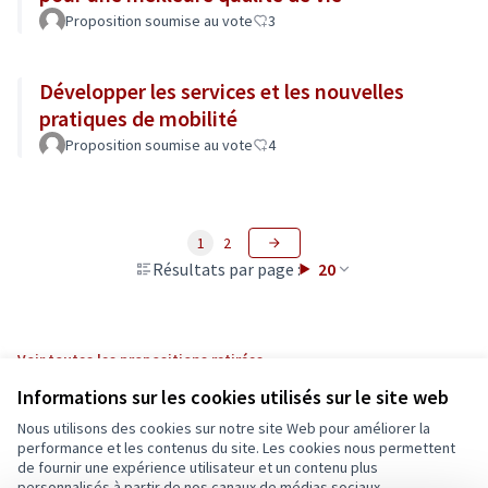
Proposition soumise au vote
3
Développer les services et les nouvelles
pratiques de mobilité
Proposition soumise au vote
4
1
2
Résultats par page :
20
Voir toutes les propositions retirées
Informations sur les cookies utilisés sur le site web
Nous utilisons des cookies sur notre site Web pour améliorer la
Conditions d'utilisation
performance et les contenus du site. Les cookies nous permettent
Paramètres des cookies
de fournir une expérience utilisateur et un contenu plus
Ecrivons Angers sur X
Ecrivons Angers sur Facebook
personnalisés à partir de nos canaux de médias sociaux.