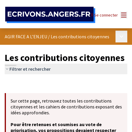
Panneau de gestion des cookies
Menu
Se connecter
Menu p
AGIR FACE A L’ENJEU
/
Les contributions citoyennes
Les contributions citoyennes
Filtrer et rechercher
Sur cette page, retrouvez toutes les contributions
citoyennes et les cahiers de contributions exposant des
idées approfondies.
Pour être retenues et soumises au vote de
priorisation, vos propositions devaient respecter