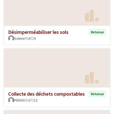
Désimperméabiliser les sols
Retenue
Solène
4
9
Collecte des déchets compostables
Retenue
PERAIS
2
12