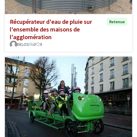
Récupérateur d'eau de pluie sur
Retenue
l'ensemble des maisons de
l'agglomération
DELOS
0
9