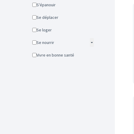
S'épanouir
Se déplacer
Se loger
Se nourrir
Vivre en bonne santé