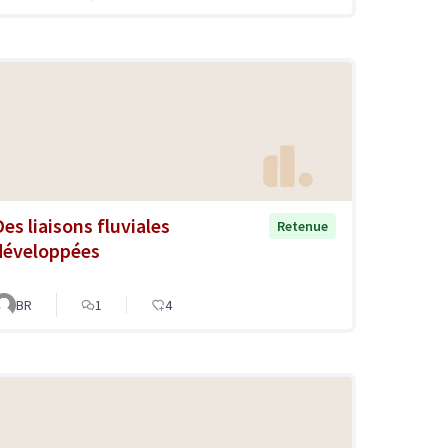
Des liaisons fluviales
Retenue
développées
BR
1
4