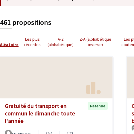
461 propositions
Les plus
A-Z
Z-A (alphabétique
Les p
Aléatoire
récentes
(alphabétique)
inverse)
soute
Gratuité du transport en
Retenue
commun le dimanche toute
l'année
coquereau
4
3