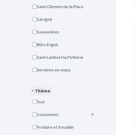
Saint-Clément-de-la-Place
Sarrigné
Savennières
Mûrs-Erigné
Saint-Lambert-la-Potherie
Verrières-en-Anjou
Thème
Tout
Consommer
Produire et travailler