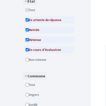
État
Tout
En attente de réponse
Retirée
Retenue
En cours d'évaluation
Non retenue
Commune
Tout
Angers
Avrillé