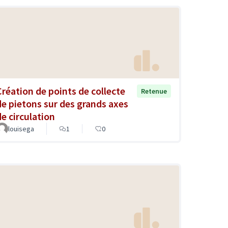
Création de points de collecte
Retenue
de pietons sur des grands axes
de circulation
louisega
1
0