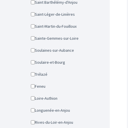
Saint Barthélémy-d'Anjou
Saint-Léger-de-Linières
Saint-Martin-du-Fouilloux
Sainte-Gemmes-sur-Loire
Soulaines-sur-Aubance
Soulaire-et-Bourg
Trélazé
Feneu
Loire-Authion
Longuenée-en-Anjou
Rives-du-Loir-en-Anjou