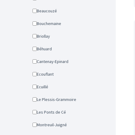
Beaucouzé
Bouchemaine
Briollay
Béhuard
Cantenay-Epinard
Ecouflant
Ecuillé
Le Plessis-Grammoire
Les Ponts de Cé
Montreuil-Juigné