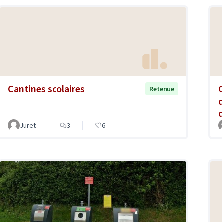
Cantines scolaires
Retenue
Juret
3
6