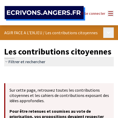
Panneau de gestion des cookies
Menu
Se connecter
Menu p
AGIR FACE A L’ENJEU
/
Les contributions citoyennes
Les contributions citoyennes
Filtrer et rechercher
Sur cette page, retrouvez toutes les contributions
citoyennes et les cahiers de contributions exposant des
idées approfondies.
Pour être retenues et soumises au vote de
priorisation, vos propositions devaient respecter