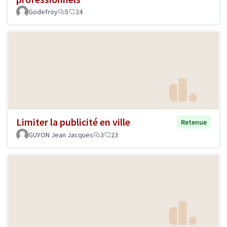
Godefroy
5
24
Limiter la publicité en ville
Retenue
GUYON Jean Jacques
3
23